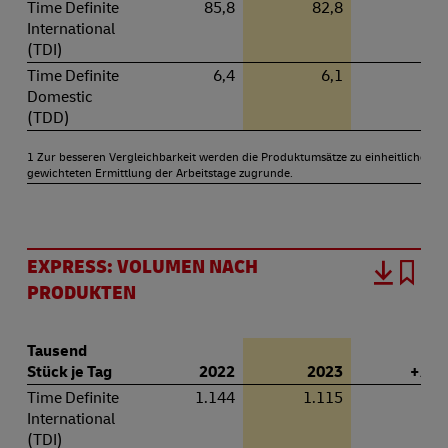
Time Definite
85,8
82,8
–3,
International
(TDI)
Time Definite
6,4
6,1
–4,
Domestic
(TDD)
1 Zur besseren Vergleichbarkeit werden die Produktumsätze zu einheitlichen 
gewichteten Ermittlung der Arbeitstage zugrunde.
EXPRESS: VOLUMEN NACH
PRODUKTEN
Tausend
Stück je Tag
2022
2023
+ / – 
Time Definite
1.144
1.115
–2,
International
(TDI)