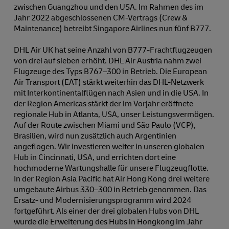
zwischen Guangzhou und den USA. Im Rahmen des im
Jahr 2022 abgeschlossenen CM-Vertrags (Crew &
Maintenance) betreibt Singapore Airlines nun fünf B777.
DHL Air UK hat seine Anzahl von B777-Frachtflugzeugen
von drei auf sieben erhöht. DHL Air Austria nahm zwei
Flugzeuge des Typs B767⁠–⁠300 in Betrieb. Die European
Air Transport (EAT) stärkt weiterhin das DHL-Netzwerk
mit Interkontinentalflügen nach Asien und in die USA. In
der Region Americas stärkt der im Vorjahr eröffnete
regionale Hub in Atlanta, USA, unser Leistungsvermögen.
Auf der Route zwischen Miami und São Paulo (VCP),
Brasilien, wird nun zusätzlich auch Argentinien
angeflogen. Wir investieren weiter in unseren globalen
Hub in Cincinnati, USA, und errichten dort eine
hochmoderne Wartungshalle für unsere Flugzeugflotte.
In der Region Asia Pacific hat Air Hong Kong drei weitere
umgebaute Airbus 330⁠–⁠300 in Betrieb genommen. Das
Ersatz- und Modernisierungsprogramm wird 2024
fortgeführt. Als einer der drei globalen Hubs von DHL
wurde die Erweiterung des Hubs in Hongkong im Jahr