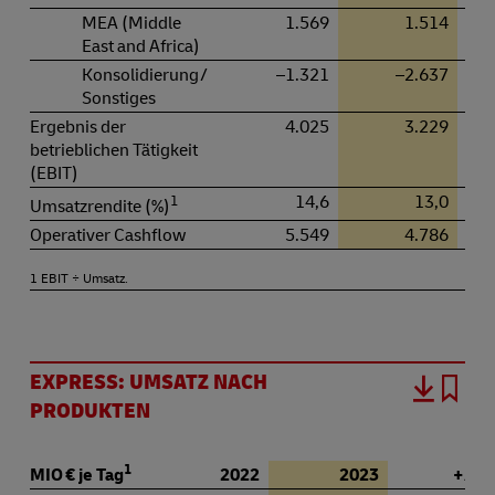
MEA (Middle
1.569
1.514
East and Africa)
Konsolidierung /
–1.321
–2.637
Sonstiges
Ergebnis der
4.025
3.229
betrieblichen Tätigkeit
(EBIT)
1
14,6
13,0
Umsatzrendite (%)
Operativer Cashflow
5.549
4.786
1 EBIT ÷ Umsatz.
EXPRESS: UMSATZ NACH
PRODUKTEN
1
MIO
€
je Tag
2022
2023
+ / – 