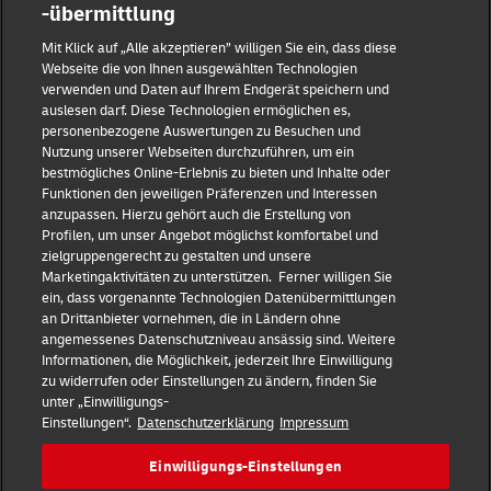
-übermittlung
Reporting Hub
Mit Klick auf „Alle akzeptieren” willigen Sie ein, dass diese
Webseite die von Ihnen ausgewählten Technologien
verwenden und Daten auf Ihrem Endgerät speichern und
Impressum
auslesen darf. Diese Technologien ermöglichen es,
personenbezogene Auswertungen zu Besuchen und
Nutzung unserer Webseiten durchzuführen, um ein
Datenschutz
bestmögliches Online-Erlebnis zu bieten und Inhalte oder
Funktionen den jeweiligen Präferenzen und Interessen
anzupassen. Hierzu gehört auch die Erstellung von
Haftungsausschluss
Profilen, um unser Angebot möglichst komfortabel und
zielgruppengerecht zu gestalten und unsere
Marketingaktivitäten zu unterstützen. Ferner willigen Sie
Cookie-Einstellungen
ein, dass vorgenannte Technologien Datenübermittlungen
an Drittanbieter vornehmen, die in Ländern ohne
IR Kontakt
angemessenes Datenschutzniveau ansässig sind. Weitere
Informationen, die Möglichkeit, jederzeit Ihre Einwilligung
zu widerrufen oder Einstellungen zu ändern, finden Sie
Follow us
unter „Einwilligungs-
Einstellungen“.
Datenschutzerklärung
Impressum
DE
EN
Einwilligungs-Einstellungen