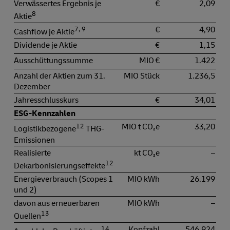
Verwässertes Ergebnis je
€
2,09
8
Aktie
7, 9
€
4,90
Cashflow je Aktie
Dividende je Aktie
€
1,15
Ausschüttungssumme
MIO €
1.422
Anzahl der Aktien zum 31.
MIO Stück
1.236,5
Dezember
Jahresschlusskurs
€
34,01
ESG-Kennzahlen
12
MIO t CO₂e
33,20
Logistikbezogene
THG-
Emissionen
Realisierte
kt CO₂e
–
12
Dekarbonisierungseffekte
Energieverbrauch (Scopes 1
MIO kWh
26.199
und 2)
davon aus erneuerbaren
MIO kWh
–
13
Quellen
14
Kopfzahl
546.924