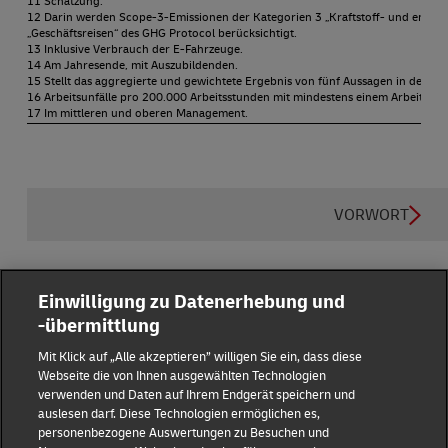
11 Schätzung.
12 Darin werden Scope-3-Emissionen der Kategorien 3 „Kraftstoff- und energie
„Geschäftsreisen“ des GHG Protocol berücksichtigt.
13 Inklusive Verbrauch der E-Fahrzeuge.
14 Am Jahresende, mit Auszubildenden.
15 Stellt das aggregierte und gewichtete Ergebnis von fünf Aussagen in der jä
16 Arbeitsunfälle pro 200.000 Arbeitsstunden mit mindestens einem Arbeitstag 
17 Im mittleren und oberen Management.
VORWORT
Einwilligung zu Datenerhebung und
-übermittlung
Reporting Hub
Mit Klick auf „Alle akzeptieren” willigen Sie ein, dass diese
Webseite die von Ihnen ausgewählten Technologien
verwenden und Daten auf Ihrem Endgerät speichern und
Impressum
auslesen darf. Diese Technologien ermöglichen es,
personenbezogene Auswertungen zu Besuchen und