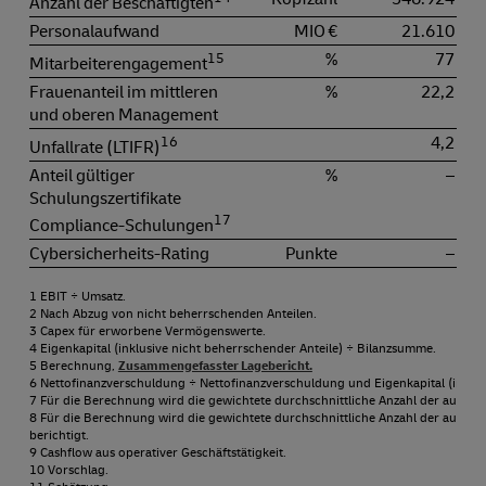
Anzahl der Beschäftigten
Personalaufwand
MIO €
21.610
15
%
77
Mitarbeiterengagement
Frauenanteil im mittleren
%
22,2
und oberen Management
16
4,2
Unfallrate (LTIFR)
Anteil gültiger
%
–
Schulungszertifikate
17
Compliance-Schulungen
Cybersicherheits-Rating
Punkte
–
1 EBIT ÷ Umsatz.
2 Nach Abzug von nicht beherrschenden Anteilen.
3 Capex für erworbene Vermögenswerte.
4 Eigenkapital (inklusive nicht beherrschender Anteile) ÷ Bilanzsumme.
5 Berechnung,
Zusammengefasster Lagebericht.
6 Nettofinanzverschuldung ÷ Nettofinanzverschuldung und Eigenkapital (inklusi
7 Für die Berechnung wird die gewichtete durchschnittliche Anzahl der ausge
8 Für die Berechnung wird die gewichtete durchschnittliche Anzahl der ausgege
berichtigt.
9 Cashflow aus operativer Geschäftstätigkeit.
10 Vorschlag.