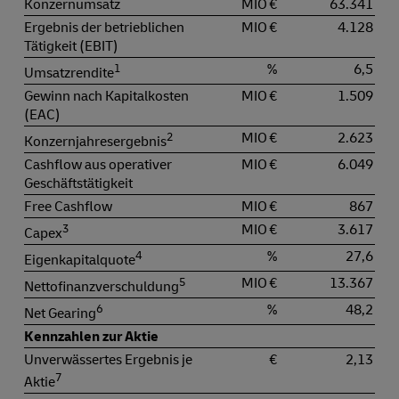
Konzernumsatz
MIO €
63.341
Ergebnis der betrieblichen
MIO €
4.128
Tätigkeit (EBIT)
1
%
6,5
Umsatzrendite
Gewinn nach Kapitalkosten
MIO €
1.509
(EAC)
2
MIO €
2.623
Konzernjahresergebnis
Cashflow aus operativer
MIO €
6.049
Geschäftstätigkeit
Free Cashflow
MIO €
867
3
MIO €
3.617
Capex
4
%
27,6
Eigenkapitalquote
5
MIO €
13.367
Nettofinanzverschuldung
6
%
48,2
Net Gearing
Kennzahlen zur Aktie
Unverwässertes Ergebnis je
€
2,13
7
Aktie