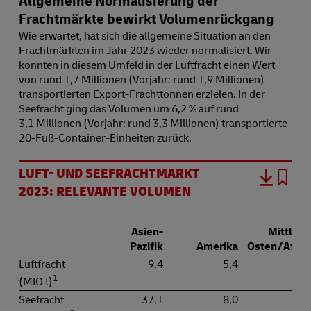
Allgemeine Normalisierung der
Frachtmärkte bewirkt Volumenrückgang
Wie erwartet, hat sich die allgemeine Situation an den
Frachtmärkten im Jahr 2023 wieder normalisiert. Wir
konnten in diesem Umfeld in der Luftfracht einen Wert
von rund 1,7 Millionen (Vorjahr: rund 1,9 Millionen)
transportierten Export-Frachttonnen erzielen. In der
Seefracht ging das Volumen um 6,2 % auf rund
3,1 Millionen (Vorjahr: rund 3,3 Millionen) transportierte
20-Fuß-Container-Einheiten zurück.
LUFT- UND SEEFRACHTMARKT
2023: RELEVANTE VOLUMEN
Asien-
Mittlere
Pazifik
Amerika
Osten / Afrik
Luftfracht
9,4
5,4
1,
1
(MIO t)
Seefracht
37,1
8,0
4,