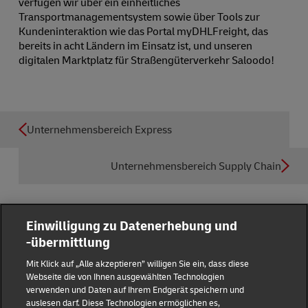
verfügen wir über ein einheitliches
Transportmanagementsystem sowie über Tools zur
Kundeninteraktion wie das Portal myDHLFreight, das
bereits in acht Ländern im Einsatz ist, und unseren
digitalen Marktplatz für Straßengüterverkehr Saloodo!
Unternehmensbereich Express
Unternehmensbereich Supply Chain
Einwilligung zu Datenerhebung und
-übermittlung
Reporting Hub
Mit Klick auf „Alle akzeptieren” willigen Sie ein, dass diese
Webseite die von Ihnen ausgewählten Technologien
verwenden und Daten auf Ihrem Endgerät speichern und
Impressum
auslesen darf. Diese Technologien ermöglichen es,