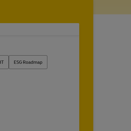
IT
ESG Roadmap