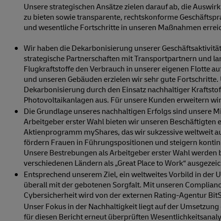
Unsere strategischen Ansätze zielen darauf ab, die Auswir
zu bieten sowie transparente, rechtskonforme Geschäftspra
und wesentliche Fortschritte in unseren Maßnahmen erreichen
Wir haben die Dekarbonisierung unserer Geschäftsaktivität
strategische Partnerschaften mit Transportpartnern und la
Flugkraftstoffe den Verbrauch in unserer eigenen Flotte au
und unseren Gebäuden erzielen wir sehr gute Fortschritte. 
Dekarbonisierung durch den Einsatz nachhaltiger Kraftsto
Photovoltaikanlagen aus. Für unsere Kunden erweitern wir
Die Grundlage unseres nachhaltigen Erfolgs sind unsere M
Arbeitgeber erster Wahl bieten wir unseren Beschäftigten 
Aktienprogramm myShares, das wir sukzessive weltweit aus
fördern Frauen in Führungspositionen und steigern kontinu
Unsere Bestrebungen als Arbeitgeber erster Wahl werden 
verschiedenen Ländern als „Great Place to Work“ ausgezeic
Entsprechend unserem Ziel, ein weltweites Vorbild in der 
überall mit der gebotenen Sorgfalt. Mit unseren Complian
Cybersicherheit wird von der externen Rating-Agentur Bit
Unser Fokus in der Nachhaltigkeit liegt auf der Umsetzu
für diesen Bericht erneut überprüften Wesentlichkeitsana