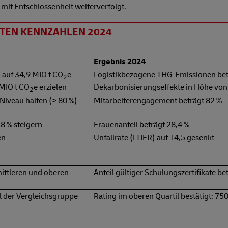
mit Entschlossenheit weiterverfolgt.
TEN KENNZAHLEN 2024
Ergebnis 2024
 auf 34,9 MIO t CO
e
Logistikbezogene THG-Emissionen bet
2
MIO t CO
e erzielen
Dekarbonisierungseffekte in Höhe von
2
iveau halten (> 80 %)
Mitarbeiterengagement beträgt 82 %
8 % steigern
Frauenanteil beträgt 28,4 %
en
Unfallrate (LTIFR) auf 14,5 gesenkt
mittleren und oberen
Anteil gültiger Schulungszertifikate be
il der Vergleichsgruppe
Rating im oberen Quartil bestätigt: 750