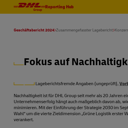
Reporting Hub
Geschäftsbericht 2024
Zusammengefasster Lagebericht
Konzern
Fokus auf Nachhaltigk
Lageberichtsfremde Angaben (ungeprüft),
Vor
Nachhaltigkeit ist für DHL Group seit mehr als 20 Jahren e
Unternehmenserfolg hängt auch maßgeblich davon ab, wie 
minimieren. Mit der Einführung der Strategie 2030 im Sep
Wahl“ um die vierte Zieldimension „Grüne Logistik erster 
verankert.