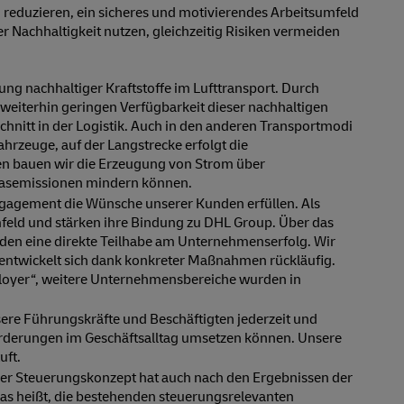
u reduzieren, ein sicheres und motivierendes Arbeitsumfeld
r Nachhaltigkeit nutzen, gleichzeitig Risiken vermeiden
ung nachhaltiger Kraftstoffe im Lufttransport. Durch
 weiterhin geringen Verfügbarkeit dieser nachhaltigen
schnitt in der Logistik. Auch in den anderen Transportmodi
ahrzeuge, auf der Langstrecke erfolgt die
den bauen wir die Erzeugung von Strom über
sgasemissionen mindern können.
ngagement die Wünsche unserer Kunden erfüllen. Als
umfeld und stärken ihre Bindung zu DHL Group. Über das
nden eine direkte Teilhabe am Unternehmenserfolg. Wir
e entwickelt sich dank konkreter Maßnahmen rückläufig.
ployer“, weitere Unternehmensbereiche wurden in
sere Führungskräfte und Beschäftigten jederzeit und
forderungen im Geschäftsalltag umsetzen können. Unsere
uft.
ser Steuerungskonzept hat auch nach den Ergebnissen der
das heißt, die bestehenden steuerungsrelevanten