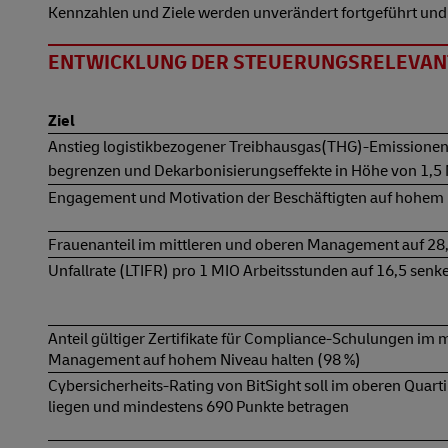
Kennzahlen und Ziele werden unverändert fortgeführt und 
ENTWICKLUNG DER STEUERUNGSRELEVAN
Ziel
Anstieg logistikbezogener Treibhausgas(THG)-Emissionen
begrenzen und Dekarbonisierungseffekte in Höhe von 1,5 
Engagement und Motivation der Beschäftigten auf hohem N
Frauenanteil im mittleren und oberen Management auf 28,
Unfallrate (LTIFR) pro 1 MIO Arbeitsstunden auf 16,5 senk
Anteil gültiger Zertifikate für Compliance-Schulungen im 
Management auf hohem Niveau halten (98 %)
Cybersicherheits-Rating von BitSight soll im oberen Quart
liegen und mindestens 690 Punkte betragen