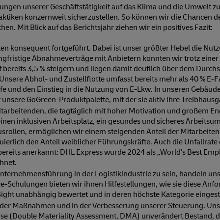
kungen unserer Geschäftstätigkeit auf das Klima und die Umwelt z
ktiken konzernweit sicherzustellen. So können wir die Chancen de
. Mit Blick auf das Berichtsjahr ziehen wir ein positives Fazit:
en konsequent fortgeführt. Dabei ist unser größter Hebel die Nutz
ngfristige Abnahmeverträge mit Anbietern konnten wir trotz einer
f bereits 3,5 % steigern und liegen damit deutlich über dem Durch
Unsere Abhol- und Zustellflotte umfasst bereits mehr als 40 % E-F
ffe und den Einstieg in die Nutzung von E-Lkw. In unseren Gebäu
 unsere GoGreen-Produktpalette, mit der sie aktiv ihre Treibhau
itarbeitenden, die tagtäglich mit hoher Motivation und großem E
einen inklusiven Arbeitsplatz, ein gesundes und sicheres Arbeits
rollen, ermöglichen wir einem steigenden Anteil der Mitarbeite
ierlich den Anteil weiblicher Führungskräfte. Auch die Unfallrat
bereits anerkannt: DHL Express wurde 2024 als „World’s Best Em
hnet.
Unternehmensführung in der Logistikindustrie zu sein, handeln un
ce-Schulungen bieten wir ihnen Hilfestellungen, wie sie diese An
Sight unabhängig bewertet und in deren höchste Kategorie eingest
ng der Maßnahmen und in der Verbesserung unserer Steuerung. Un
lyse (Double Materiality Assessment, DMA) unverändert Bestand, 