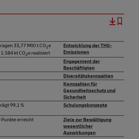
ragen 33,77 MIO t CO
e
Entwicklung der THG-
2
Emissionen
 1.584 kt CO
e realisiert
2
Engagement der
Beschäftigten
Diversitätskennzahlen
Kennzahlen für
Gesundheitsschutz und
Sicherheit
trägt 99,1 %
Schulungskonzepte
 Punkte erreicht
Ziele zur Bewältigung
wesentlicher
Auswirkungen