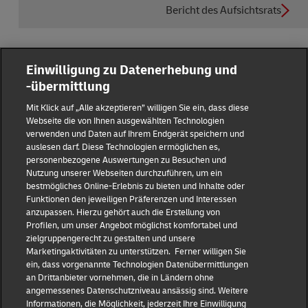
Bericht des Aufsichtsrats
Einwilligung zu Datenerhebung und
-übermittlung
Reporting Hub
Mit Klick auf „Alle akzeptieren” willigen Sie ein, dass diese
Webseite die von Ihnen ausgewählten Technologien
verwenden und Daten auf Ihrem Endgerät speichern und
Impressum
auslesen darf. Diese Technologien ermöglichen es,
personenbezogene Auswertungen zu Besuchen und
Nutzung unserer Webseiten durchzuführen, um ein
Datenschutz
bestmögliches Online-Erlebnis zu bieten und Inhalte oder
Funktionen den jeweiligen Präferenzen und Interessen
anzupassen. Hierzu gehört auch die Erstellung von
Haftungsausschluss
Profilen, um unser Angebot möglichst komfortabel und
zielgruppengerecht zu gestalten und unsere
Marketingaktivitäten zu unterstützen. Ferner willigen Sie
Cookie-Einstellungen
ein, dass vorgenannte Technologien Datenübermittlungen
an Drittanbieter vornehmen, die in Ländern ohne
IR Kontakt
angemessenes Datenschutzniveau ansässig sind. Weitere
Informationen, die Möglichkeit, jederzeit Ihre Einwilligung