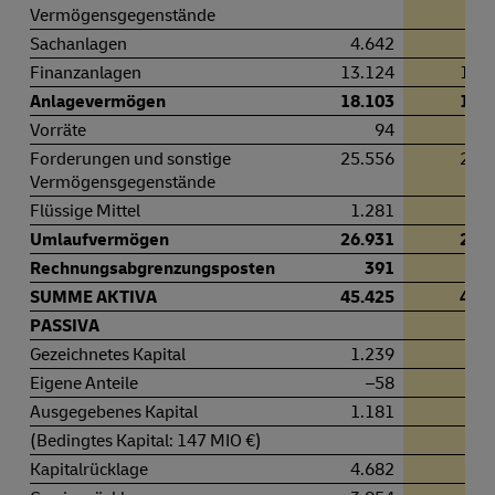
Vermögensgegenstände
Sachanlagen
4.642
4.
Finanzanlagen
13.124
13.
Anlagevermögen
18.103
18.
Vorräte
94
1
Forderungen und sonstige
25.556
24.
Vermögensgegenstände
Flüssige Mittel
1.281
1.
Umlaufvermögen
26.931
25.
Rechnungsabgrenzungsposten
391
3
SUMME AKTIVA
45.425
44.
PASSIVA
Gezeichnetes Kapital
1.239
1.
Eigene Anteile
–58
–
Ausgegebenes Kapital
1.181
1.
(Bedingtes Kapital: 147 MIO €)
Kapitalrücklage
4.682
4.