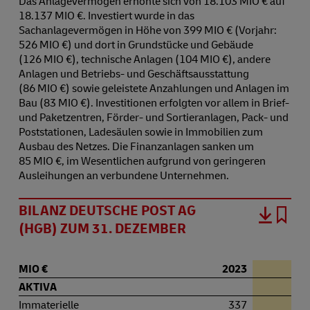
Das Anlagevermögen erhöhte sich von 18.103 MIO € auf
18.137 MIO €. Investiert wurde in das
Sachanlagevermögen in Höhe von 399 MIO € (Vorjahr:
526 MIO €) und dort in Grundstücke und Gebäude
(126 MIO €), technische Anlagen (104 MIO €), andere
Anlagen und Betriebs- und Geschäftsausstattung
(86 MIO €) sowie geleistete Anzahlungen und Anlagen im
Bau (83 MIO €). Investitionen erfolgten vor allem in Brief-
und Paketzentren, Förder- und Sortieranlagen, Pack- und
Poststationen, Ladesäulen sowie in Immobilien zum
Ausbau des Netzes. Die Finanzanlagen sanken um
85 MIO €, im Wesentlichen aufgrund von geringeren
Ausleihungen an verbundene Unternehmen.
BILANZ DEUTSCHE POST AG
(HGB) ZUM 31. DEZEMBER
MIO €
2023
20
AKTIVA
Immaterielle
337
3