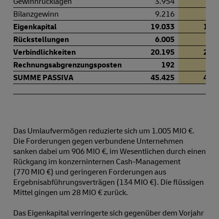
Gewinnrücklagen
3.954
3.
Bilanzgewinn
9.216
8.
Eigenkapital
19.033
18.
Rückstellungen
6.005
5.
Verbindlichkeiten
20.195
20.
Rechnungsabgrenzungsposten
192
1
SUMME PASSIVA
45.425
44.
Das Umlaufvermögen reduzierte sich um 1.005 MIO €.
Die Forderungen gegen verbundene Unternehmen
sanken dabei um 906 MIO €, im Wesentlichen durch einen
Rückgang im konzerninternen Cash-Management
(770 MIO €) und geringeren Forderungen aus
Ergebnisabführungsverträgen (134 MIO €). Die flüssigen
Mittel gingen um 28 MIO € zurück.
Das Eigenkapital verringerte sich gegenüber dem Vorjahr