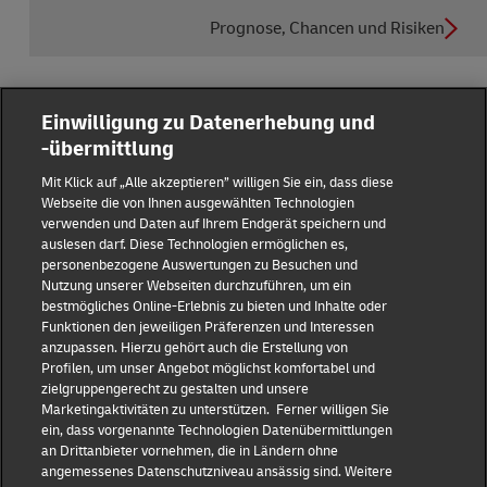
Prognose, Chancen und Risiken
Einwilligung zu Datenerhebung und
-übermittlung
Reporting Hub
Mit Klick auf „Alle akzeptieren” willigen Sie ein, dass diese
Webseite die von Ihnen ausgewählten Technologien
verwenden und Daten auf Ihrem Endgerät speichern und
Impressum
auslesen darf. Diese Technologien ermöglichen es,
personenbezogene Auswertungen zu Besuchen und
Nutzung unserer Webseiten durchzuführen, um ein
Datenschutz
bestmögliches Online-Erlebnis zu bieten und Inhalte oder
Funktionen den jeweiligen Präferenzen und Interessen
anzupassen. Hierzu gehört auch die Erstellung von
Haftungsausschluss
Profilen, um unser Angebot möglichst komfortabel und
zielgruppengerecht zu gestalten und unsere
Marketingaktivitäten zu unterstützen. Ferner willigen Sie
Cookie-Einstellungen
ein, dass vorgenannte Technologien Datenübermittlungen
an Drittanbieter vornehmen, die in Ländern ohne
IR Kontakt
angemessenes Datenschutzniveau ansässig sind. Weitere