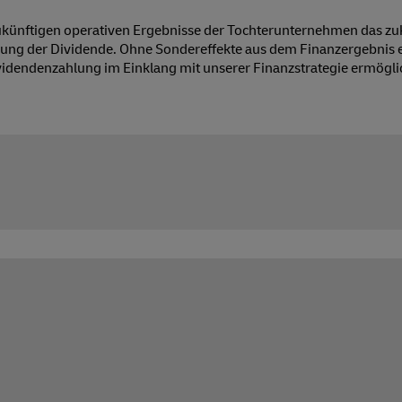
zukünftigen operativen Ergebnisse der Tochterunternehmen das zu
sung der Dividende. Ohne Sondereffekte aus dem Finanzergebnis e
ividendenzahlung im Einklang mit unserer Finanzstrategie ermöglic