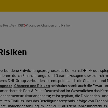
he Post AG (HGB)
Prognose, Chancen und Risiken
Risiken
t verbundene Entwicklungsprognose des Konzerns DHL Group spieg
anderem durch Finanzierungs- und Garantiezusagen sowie durch mit
s DHL Group verbunden ist, entspricht auch die Chancen- und Ri
ognose, Chancen und Risiken
beinhaltet somit auch die Erwartun
nehmensbereich Post & Paket Deutschland im Wesentlichen das Kern
anagementstruktur angepasst; es ist geplant, die Dividenden- und 
irekten Einfluss über das Beteiligungsergebnis infolge von Erge
lante Dividendenzahlung im Jahr 2025 aus dem Jahresüberschuss