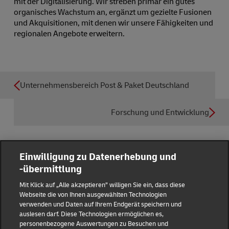
mit der Digitalisierung. Wir streben primär ein gutes
organisches Wachstum an, ergänzt um gezielte Fusionen
und Akquisitionen, mit denen wir unsere Fähigkeiten und
regionalen Angebote erweitern.
Unternehmensbereich Post & Paket Deutschland
Forschung und Entwicklung
Einwilligung zu Datenerhebung und
-übermittlung
Reporting Hub
Mit Klick auf „Alle akzeptieren” willigen Sie ein, dass diese
Webseite die von Ihnen ausgewählten Technologien
verwenden und Daten auf Ihrem Endgerät speichern und
Impressum
auslesen darf. Diese Technologien ermöglichen es,
personenbezogene Auswertungen zu Besuchen und