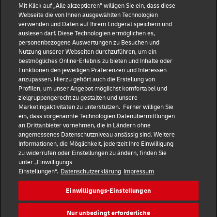
Mit Klick auf „Alle akzeptieren” willigen Sie ein, dass diese
Webseite die von Ihnen ausgewählten Technologien
verwenden und Daten auf Ihrem Endgerät speichern und
Impressum
auslesen darf. Diese Technologien ermöglichen es,
personenbezogene Auswertungen zu Besuchen und
Nutzung unserer Webseiten durchzuführen, um ein
Datenschutz
bestmögliches Online-Erlebnis zu bieten und Inhalte oder
Funktionen den jeweiligen Präferenzen und Interessen
anzupassen. Hierzu gehört auch die Erstellung von
Haftungsausschluss
Profilen, um unser Angebot möglichst komfortabel und
zielgruppengerecht zu gestalten und unsere
Marketingaktivitäten zu unterstützen. Ferner willigen Sie
Cookie-Einstellungen
ein, dass vorgenannte Technologien Datenübermittlungen
an Drittanbieter vornehmen, die in Ländern ohne
IR Kontakt
angemessenes Datenschutzniveau ansässig sind. Weitere
Informationen, die Möglichkeit, jederzeit Ihre Einwilligung
zu widerrufen oder Einstellungen zu ändern, finden Sie
Follow us
unter „Einwilligungs-
Einstellungen“.
Datenschutzerklärung
Impressum
DE
EN
Einwilligungs-Einstellungen
Quick Access
Nur unbedingt erforderliche