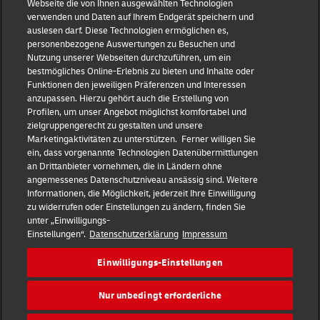
Webseite die von Ihnen ausgewählten Technologien
verwenden und Daten auf Ihrem Endgerät speichern und
Impressum
auslesen darf. Diese Technologien ermöglichen es,
personenbezogene Auswertungen zu Besuchen und
Nutzung unserer Webseiten durchzuführen, um ein
Datenschutz
bestmögliches Online-Erlebnis zu bieten und Inhalte oder
Funktionen den jeweiligen Präferenzen und Interessen
anzupassen. Hierzu gehört auch die Erstellung von
Haftungsausschluss
Profilen, um unser Angebot möglichst komfortabel und
zielgruppengerecht zu gestalten und unsere
Marketingaktivitäten zu unterstützen. Ferner willigen Sie
Cookie-Einstellungen
ein, dass vorgenannte Technologien Datenübermittlungen
an Drittanbieter vornehmen, die in Ländern ohne
IR Kontakt
angemessenes Datenschutzniveau ansässig sind. Weitere
Informationen, die Möglichkeit, jederzeit Ihre Einwilligung
zu widerrufen oder Einstellungen zu ändern, finden Sie
Follow us
unter „Einwilligungs-
Einstellungen“.
Datenschutzerklärung
Impressum
DE
EN
Einwilligungs-Einstellungen
Quick Access
Nur unbedingt erforderliche
Copyright © 2026 Deutsche Post AG