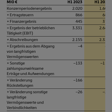
MIO €
H1 2023
H1 2024
Konzernperiodenergebnis
2.020
1.604
+ Ertragsteuern
866
688
+ Finanzergebnis
445
370
= Ergebnis der betrieblichen
3.331
2.662
Tätigkeit (EBIT)
+ Abschreibungen
2.155
2.320
+ Ergebnis aus dem Abgang
–4
–2
von langfristigen
Vermögenswerten
+ Sonstige
–133
–118
zahlungsunwirksame
Erträge und Aufwendungen
+ Veränderung
–166
76
Rückstellungen
+ Veränderung sonstige
–26
–26
langfristige
Vermögenswerte und
Verbindlichkeiten