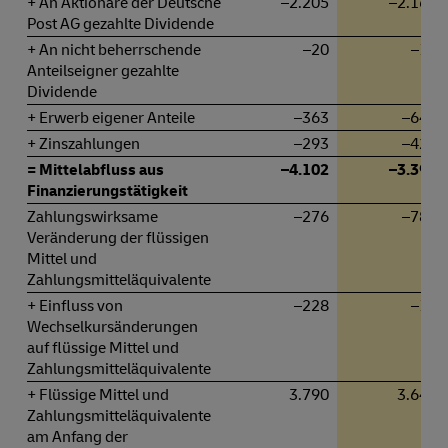
+ An Aktionäre der Deutsche
–2.205
–2.169
Post AG gezahlte Dividende
+ An nicht beherrschende
–20
–15
Anteilseigner gezahlte
Dividende
+ Erwerb eigener Anteile
–363
–645
+ Zinszahlungen
–293
–420
= Mittelabfluss aus
–4.102
–3.392
Finanzierungstätigkeit
Zahlungswirksame
–276
–786
Veränderung der flüssigen
Mittel und
Zahlungsmitteläquivalente
+ Einfluss von
–228
–10
Wechselkursänderungen
auf flüssige Mittel und
Zahlungsmitteläquivalente
+ Flüssige Mittel und
3.790
3.649
Zahlungsmitteläquivalente
am Anfang der