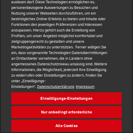
Impressum
auslesen darf. Diese Technologien ermöglichen es,
personenbezogene Auswertungen zu Besuchen und
Nutzung unserer Webseiten durchzuführen, um ein
Datenschutz
bestmögliches Online-Erlebnis zu bieten und Inhalte oder
Funktionen den jeweiligen Präferenzen und Interessen
anzupassen. Hierzu gehört auch die Erstellung von
Haftungsausschluss
Profilen, um unser Angebot möglichst komfortabel und
zielgruppengerecht zu gestalten und unsere
Marketingaktivitäten zu unterstützen. Ferner willigen Sie
Cookie-Einstellungen
ein, dass vorgenannte Technologien Datenübermittlungen
an Drittanbieter vornehmen, die in Ländern ohne
IR Kontakt
angemessenes Datenschutzniveau ansässig sind. Weitere
Informationen, die Möglichkeit, jederzeit Ihre Einwilligung
zu widerrufen oder Einstellungen zu ändern, finden Sie
Follow us
unter „Einwilligungs-
Einstellungen“.
Datenschutzerklärung
Impressum
DE
EN
Einwilligungs-Einstellungen
Quick Access
Nur unbedingt erforderliche
Copyright © 2026 Deutsche Post AG
Alle Cookies