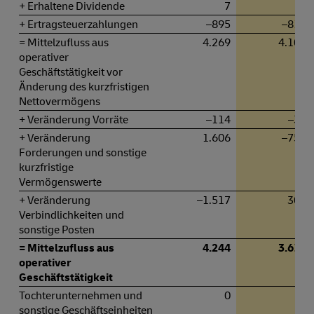
+ Erhaltene Dividende
7
0
+ Ertragsteuerzahlungen
–895
–812
= Mittelzufluss aus
4.269
4.100
operativer
Geschäftstätigkeit vor
Änderung des kurzfristigen
Nettovermögens
+ Veränderung Vorräte
–114
–37
+ Veränderung
1.606
–757
Forderungen und sonstige
kurzfristige
Vermögenswerte
+ Veränderung
–1.517
306
Verbindlichkeiten und
sonstige Posten
= Mittelzufluss aus
4.244
3.612
operativer
Geschäftstätigkeit
Tochterunternehmen und
0
0
sonstige Geschäftseinheiten