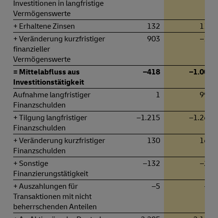
Investitionen in langfristige
Vermögenswerte
+ Erhaltene Zinsen
132
115
+ Veränderung kurzfristiger
903
–11
finanzieller
Vermögenswerte
= Mittelabfluss aus
–418
–1.006
Investitionstätigkeit
Aufnahme langfristiger
1
990
Finanzschulden
+ Tilgung langfristiger
–1.215
–1.269
Finanzschulden
+ Veränderung kurzfristiger
130
167
Finanzschulden
+ Sonstige
–132
–27
Finanzierungstätigkeit
+ Auszahlungen für
–5
–4
Transaktionen mit nicht
beherrschenden Anteilen