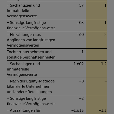
+ Sachanlagen und
57
122
immaterielle
Vermögenswerte
+ Sonstige langfristige
103
102
finanzielle Vermögenswerte
= Einzahlungen aus
160
224
Abgängen von langfristigen
Vermögenswerten
Tochterunternehmen und
–1
0
sonstige Geschäftseinheiten
+ Sachanlagen und
–1.602
–1.297
immaterielle
Vermögenswerte
+ Nach der Equity-Methode
–8
–31
bilanzierte Unternehmen
und andere Beteiligungen
+ Sonstige langfristige
–2
–6
finanzielle Vermögenswerte
= Auszahlungen für
–1.613
–1.334