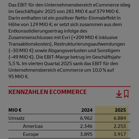
Das EBIT für den Unternehmensbereich eCommerce stieg
im Geschäftsjahr 2025 von 281 MIO € auf 379 MIO €.
Darin enthalten ist ein positiver Netto-Einmaleffekt in
Höhe von 129 MIO €; er setzt sich zusammen aus dem
Entkonsolidierungsertrag infolge des
Zusammenschlusses mit Evri (+209 MIO € inklusive
Transaktionskosten), Restrukturierungsaufwendungen
(⁠–⁠30 MIO €) sowie Abgangsverlusten und Sonstigem
(⁠–⁠49 MIO €). Die EBIT-Marge betrug im Geschäftsjahr
5,5 %. Im vierten Quartal 2025 sank das EBIT für den
Unternehmensbereich eCommerce um 10,0 % auf
95 MIO €.
KENNZAHLEN ECOMMERCE
MIO €
2024
2025
Umsatz
6.962
6.884
Americas
2.346
2.253
Europe
3.895
3.917