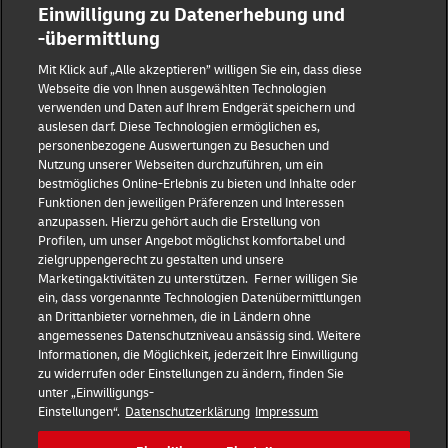
Einwilligung zu Datenerhebung und
-übermittlung
Reporting Hub
Mit Klick auf „Alle akzeptieren” willigen Sie ein, dass diese
Webseite die von Ihnen ausgewählten Technologien
verwenden und Daten auf Ihrem Endgerät speichern und
Impressum
auslesen darf. Diese Technologien ermöglichen es,
personenbezogene Auswertungen zu Besuchen und
Nutzung unserer Webseiten durchzuführen, um ein
Datenschutz
bestmögliches Online-Erlebnis zu bieten und Inhalte oder
Funktionen den jeweiligen Präferenzen und Interessen
anzupassen. Hierzu gehört auch die Erstellung von
Haftungsausschluss
Profilen, um unser Angebot möglichst komfortabel und
zielgruppengerecht zu gestalten und unsere
Marketingaktivitäten zu unterstützen. Ferner willigen Sie
Cookie-Einstellungen
ein, dass vorgenannte Technologien Datenübermittlungen
an Drittanbieter vornehmen, die in Ländern ohne
IR Kontakt
angemessenes Datenschutzniveau ansässig sind. Weitere
Informationen, die Möglichkeit, jederzeit Ihre Einwilligung
zu widerrufen oder Einstellungen zu ändern, finden Sie
Follow us
unter „Einwilligungs-
Einstellungen“.
Datenschutzerklärung
Impressum
DE
EN