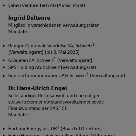
yabeo Venture Tech AG (Aufsichtsrat)
Ingrid Deltenre
Mitglied in verschiedenen Verwaltungsräten
Mandate:
1
Banque Cantonale Vaudoise SA, Schweiz
(Verwaltungsrat) (bis 8. Mai 2025)
1
Givaudan SA, Schweiz
(Verwaltungsrat)
SPS Holding AG, Schweiz (Verwaltungsrat)
1
Sunrise Communications AG, Schweiz
(Verwaltungsrat)
Dr. Hans-Ulrich Engel
Selbständiger Rechtsanwalt und ehemaliger
stellvertretender Vorstandsvorsitzender sowie
Finanzvorstand der BASF SE
Mandate:
1
Harbour Energy plc, UK
(Board of Directors)
Heinz Hermann Thiele Familienstiftung (Stiftungsrat,