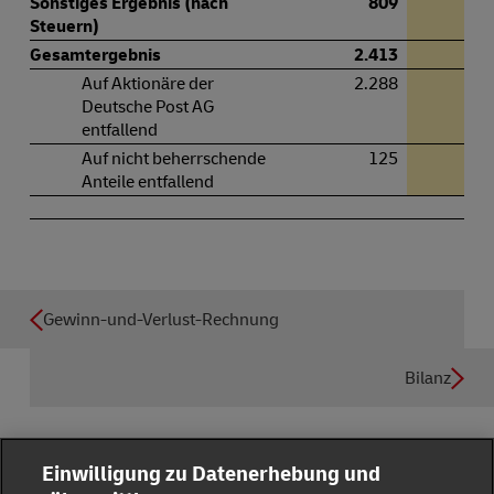
Sonstiges Ergebnis (nach
809
-1.
Steuern)
Gesamtergebnis
2.413
Auf Aktionäre der
2.288
Deutsche Post AG
entfallend
Auf nicht beherrschende
125
Anteile entfallend
Gewinn-und-Verlust-Rechnung
Bilanz
Einwilligung zu Datenerhebung und