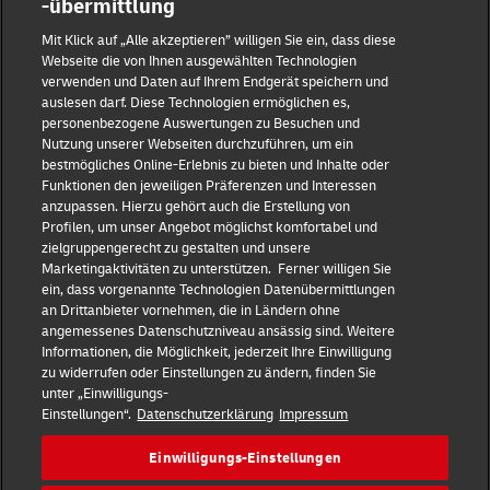
-übermittlung
Reporting Hub
Mit Klick auf „Alle akzeptieren” willigen Sie ein, dass diese
Webseite die von Ihnen ausgewählten Technologien
verwenden und Daten auf Ihrem Endgerät speichern und
Impressum
auslesen darf. Diese Technologien ermöglichen es,
personenbezogene Auswertungen zu Besuchen und
Nutzung unserer Webseiten durchzuführen, um ein
Datenschutz
bestmögliches Online-Erlebnis zu bieten und Inhalte oder
Funktionen den jeweiligen Präferenzen und Interessen
anzupassen. Hierzu gehört auch die Erstellung von
Haftungsausschluss
Profilen, um unser Angebot möglichst komfortabel und
zielgruppengerecht zu gestalten und unsere
Marketingaktivitäten zu unterstützen. Ferner willigen Sie
Cookie-Einstellungen
ein, dass vorgenannte Technologien Datenübermittlungen
an Drittanbieter vornehmen, die in Ländern ohne
IR Kontakt
angemessenes Datenschutzniveau ansässig sind. Weitere
Informationen, die Möglichkeit, jederzeit Ihre Einwilligung
zu widerrufen oder Einstellungen zu ändern, finden Sie
Follow us
unter „Einwilligungs-
Einstellungen“.
Datenschutzerklärung
Impressum
DE
EN
Einwilligungs-Einstellungen
Quick Access