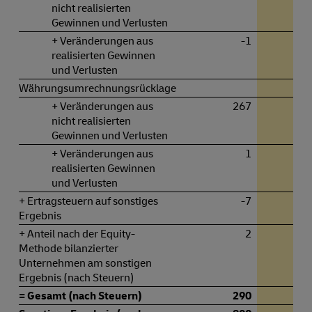
nicht realisierten
Gewinnen und Verlusten
+ Veränderungen aus
-1
realisierten Gewinnen
und Verlusten
Währungsumrechnungsrücklage
+ Veränderungen aus
267
-1.
nicht realisierten
Gewinnen und Verlusten
+ Veränderungen aus
1
realisierten Gewinnen
und Verlusten
+ Ertragsteuern auf sonstiges
-7
Ergebnis
+ Anteil nach der Equity-
2
Methode bilanzierter
Unternehmen am sonstigen
Ergebnis (nach Steuern)
= Gesamt (nach Steuern)
290
-1.