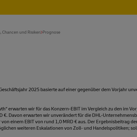
, Chancen und Risiken
Prognose
 Geschäftsjahr 2025 basierte auf einer gegenüber dem Vorjahr unv
h“ erwarten wir für das Konzern-EBIT im Vergleich zu den im Vorj
RD €. Davon erwarten wir unverändert für die DHL-Unternehmensb
von einem EBIT von rund 1,0 MRD € aus. Der Ergebnisbeitrag der 
 möglichen weiteren Eskalationen von Zoll- und Handelspolitiken;